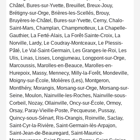
Châtel, Bures-sur-Yvette, Breuillet, Breux-Jouy,
Brétigny-sur-Orge, Brières-les-Scellés, Brouy,
Bruyères-le-Châtel, Bures-sur-Yvette, Cerny, Chalo-
Saint-Mars, Champlan, Champmotteux, La Chapelle-
Gauthier, La Ferté-Alais, La Forêt-Sainte-Croix, La
Norville, Lardy, Le Coudray-Montceaux, Le Plessis-
Pâté, Le Val-Saint-Germain, Les Granges-le-Roi, Les
Ulis, Linas, Lisses, Longjumeau, Longpont-sur-Orge,
Marcoussis, Marolles-en-Beauce, Marolles-en-
Hurepoix, Massy, Mennecy, Milly-la-Forêt, Mondeville,
Moigny-sur-École, Molières (Les), Montgeron,
Montlhéry, Morangis, Morsang-sur-Orge, Morsang-sur-
Seine, Moulon, Nainville-les-Roches, Nainville-sous-
Corbeil, Nozay, Ollainville, Oncy-sur-École, Ormoy,
Orsay, Paray-Vieille-Poste, Pecqueuse, Pussay,
Quincy-sous-Sénart, Ris-Orangis, Roinville, Saclay,
Saint-Cyr-la-Rivière, Saint-Germain-lès-Arpajon,
Saint-Jean-de-Beauregard, Saint-Maurice-