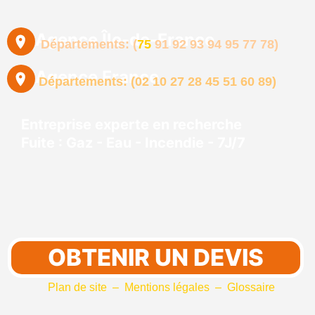
Agence Île-de-France
Départements: (
75
91
92
93 94 95
77
78)
Agence France
Départements: (02 10 27 28 45 51 60 89)
Entreprise experte en recherche
Fuite : Gaz - Eau - Incendie - 7J/7
OBTENIR UN DEVIS
Plan de site
–
Mentions légales
–
Glossaire