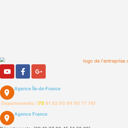
Agence Île-de-France
Départements: (
75
91
92
93 94 95
77
78)
Agence France