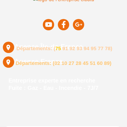
Agence Île-de-France
Départements: (
75
91
92
93 94 95
77
78)
Agence France
Départements: (02 10 27 28 45 51 60 89)
Entreprise experte en recherche
Fuite : Gaz - Eau - Incendie - 7J/7