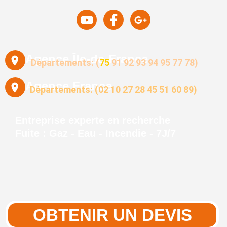
Agence Île-de-France
Départements: (
75
91
92
93 94 95
77
78)
Agence France
Départements: (02 10 27 28 45 51 60 89)
Entreprise experte en recherche
Fuite : Gaz - Eau - Incendie - 7J/7
OBTENIR UN DEVIS